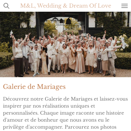
M&L, Wedding & Dream Of Love
Passer
au
contenu
principal
Galerie de Mariages
Découvrez notre Galerie de Mariages et laissez-vous
inspirer par nos réalisations uniques et
personnalisées. Chaque image raconte une histoire
d'amour et de bonheur que nous avons eu le
privilège d'accompagner. Parcourez nos photos